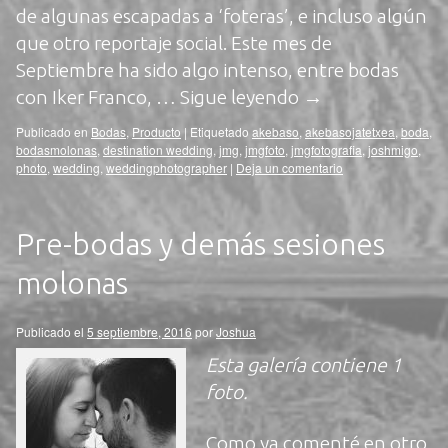
de algunas escapadas a ‘foteras’, e incluso algún
que otro reportaje social. Este mes de
Septiembre ha sido algo intenso, entre bodas
con Iker Franco, …
Sigue leyendo
→
Publicado en
Bodas
,
Producto
|
Etiquetado
akebaso
,
akebasojatetxea
,
boda
,
bodasmolonas
,
destination wedding
,
jmg
,
jmgfoto
,
jmgfotografia
,
joshmigo
,
photo
,
wedding
,
weddingphotographer
|
Deja un comentario
Pre-bodas y demás sesiones
molonas
Publicado el
5 septiembre, 2016
por
Joshua
Esta galería contiene
1
foto
.
Como ya comenté en otro