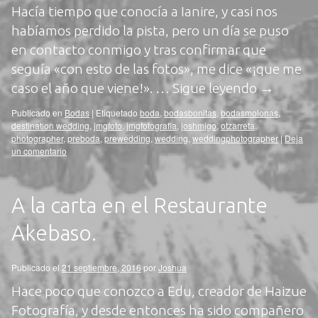
Hacía tiempo que conocía a Ianire, y casi nos
habíamos perdido la pista, pero un día se puso
en contacto conmigo y tras confirmar que
seguía «con esto de las fotos», me dice «¡que me
caso el año que viene!». …
Sigue leyendo
→
Publicado en
Bodas
|
Etiquetado
boda
,
bodasbonitas
,
bodasmolonas
,
destination wedding
,
jmgfoto
,
jmgfotografia
,
joshmigo
,
otzarreta
,
photographer
,
preboda
,
prewedding
,
wedding
,
weddingphotographer
|
Deja
un comentario
A la carta en el Restaurante
Akebaso.
Publicado el
21 septiembre, 2016
por
Joshua
Hace poco que conozco a Edu, creador de Haizue
Fotografía, y desde entonces ha sido compañero