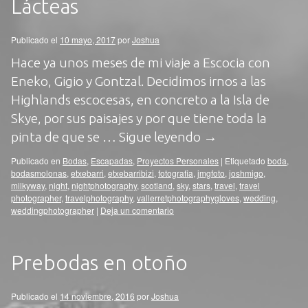
Lácteas
Publicado el
10 mayo, 2017
por
Joshua
Hace ya unos meses de mi viaje a Escocia con
Eneko, Gigio y Gontzal. Decidimos irnos a las
Highlands escocesas, en concreto a la Isla de
Skye, por sus paisajes y por que tiene toda la
pinta de que se …
Sigue leyendo
→
Publicado en
Bodas
,
Escapadas
,
Proyectos Personales
|
Etiquetado
boda
,
bodasmolonas
,
etxebarri
,
etxebarribizi
,
fotografia
,
jmgfoto
,
joshmigo
,
milkyway
,
night
,
nightphotography
,
scotland
,
sky
,
stars
,
travel
,
travel
photographer
,
travelphotography
,
vallerretphotographygloves
,
wedding
,
weddingphotographer
|
Deja un comentario
Prebodas en otoño
Publicado el
14 noviembre, 2016
por
Joshua