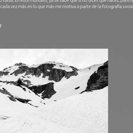
 nada. En este mundillo, ya se sabe que si no dices que haces, parec
cada vez más en lo que más me motiva a parte de la fotografía social
?