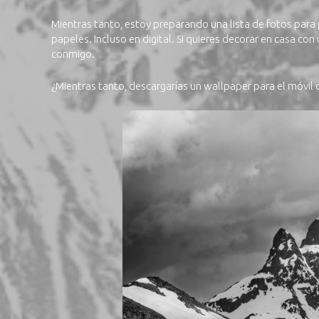
Mientras tanto, estoy preparando una lista de fotos para
papeles. Incluso en digital. Si quieres decorar en casa c
conmigo.
¿Mientras tanto, descargarías un wallpaper para el móvil 