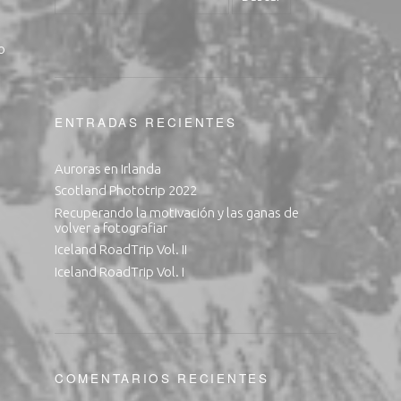
o
ENTRADAS RECIENTES
Auroras en Irlanda
Scotland Phototrip 2022
Recuperando la motivación y las ganas de
volver a fotografiar
Iceland RoadTrip Vol. II
Iceland RoadTrip Vol. I
COMENTARIOS RECIENTES