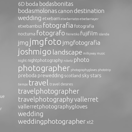
bodasbonitas
boda
6D
bodasmolonas
destination
canon
wedding
etxebarri
etxebarriatzo
etxebarriayer
fotografia
etxebarribizi
fotografia
fotografo
fujifilm
nocturna
frenetiko
islandia
jmgfoto
jmg
jmgfotografia
joshmigo
landscape
milkyway
music
photo
nightphotography
night
niketz
photographer
photographygloves
phototrip
preboda
prewedding
sky
stars
scotland
travel
travel desires
tiempo
travelphotographer
que
travelphotography
vallerret
vallerretphotographygloves
r
wedding
weddingphotographer
xt2