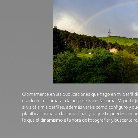
Últimamente en las publicaciones que hago en mi perfil 
usado en mi cámara a la hora de hacer la toma. Mi perfil
j
si visitáis mis perfiles, además veréis como configuro y q
planificación hasta la toma final
, y lo que te puedes enco
lo que el dinamismo a la hora de fotografiar y buscar la fo