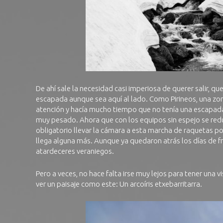
De ahí sale la necesidad casi imperiosa de querer salir, q
escapada aunque sea aquí al lado. Como Pirineos, una zo
atención y hacía mucho tiempo que no tenía una escapada a
muy pesado. Ahora que con los equipos sin espejo se redu
obligatorio llevar la cámara a esta marcha de raquetas po
llega alguna más. Aunque ya quedaron atrás los días de frí
atardeceres veraniegos.
Pero a veces, no hace falta irse muy lejos para tener una 
ver un paisaje como este: Un arcoíris etxebarritarra.