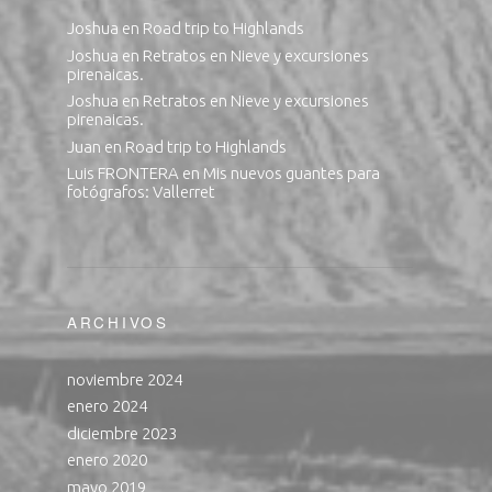
Joshua
en
Road trip to Highlands
Joshua
en
Retratos en Nieve y excursiones
pirenaicas.
Joshua
en
Retratos en Nieve y excursiones
pirenaicas.
Juan
en
Road trip to Highlands
Luis FRONTERA
en
Mis nuevos guantes para
fotógrafos: Vallerret
ARCHIVOS
noviembre 2024
enero 2024
diciembre 2023
enero 2020
mayo 2019