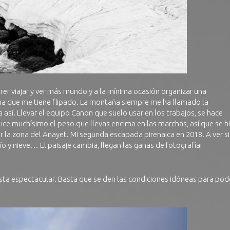
uerer viajar y ver más mundo y a la mínima ocasión organizar una
na que me tiene flipado. La montaña siempre me ha llamado la
sí. Llevar el equipo Canon que suelo usar en los trabajos, se hace
ce muchísimo el peso que llevas encima en las marchas, así que se h
r la zona del Anayet. Mi segunda escapada pirenaica en 2018. A ver si
o y nieve… El paisaje cambia, llegan las ganas de fotografiar
vista espectacular. Basta que se den las condiciones idóneas para pod