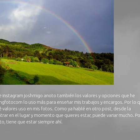
de instagram
joshmigo
anoto también los valores y opciones que he
mgfotocom
lo uso más para enseñar mis trabajos y encargos. Por lo 
ué valores uso en mis fotos. Como ya hablé en otro post,
desde la
ntrar en el lugar y momento que quieres estar, puede variar mucho. Po
to, tiene que estar siempre ahí.