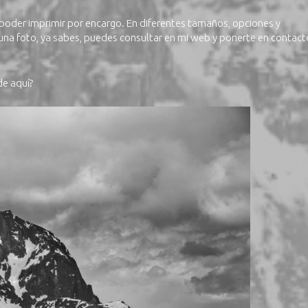
 poder imprimir por encargo. En diferentes tamaños, opciones y
on una foto, ya sabes, puedes consultar en mi web y ponerte en contact
de aquí?