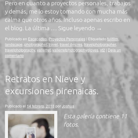
Pero en cuanto a proyectos personales, trabajos
y demás, me lo estoy tomando con mucha más
calma que otros años. Incluso apenas escribo en
el blog. La última …
Sigue leyendo
→
Publicado en
Escapadas
,
Proyectos Personales
|
Etiquetado
fujifilm
,
landscape
,
photographer
,
travel
,
travel desires
,
travelphotographer
,
travelphotography
,
vallerret
,
vallerretphotographygloves
,
xt2
|
Deja un
comentario
Retratos en Nieve y
excursiones pirenaicas.
Publicado el
14 febrero, 2018
por
Joshua
Esta galería contiene
11
fotos
.