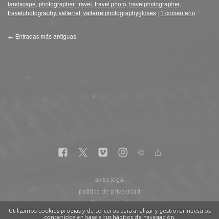
landscape
,
photographer
,
travel
,
travel photo
,
travelphotographer
,
travelphotography
,
vallerret
,
vallerretphotographygloves
|
1 comentario
←
Entradas más antiguas
aviso legal
política de privacidad
política de cookies
Utilizamos cookies propias y de terceros para analizar y gestionar nuestros
contenidos en base a tus hábitos de navegación.