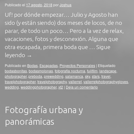
Publicado el
17 agosto, 2018
por
Joshua
Uf! por dónde empezar… Julio y Agosto han
sido (y están siendo) dos meses de locos, de no
parar, de todo un poco… Pero a la vez de relax,
vacaciones, fotos y desconexión. Alguna que
otra escapada, primera boda que …
Sigue
leyendo
→
Publicado en
Bodas
,
Escapadas
,
Proyectos Personales
|
Etiquetado
bodasbonitas
,
bodasmolonas
,
fotografia nocturna
,
fujifilm
,
landscape
,
photographer
,
preboda
,
prewedding
,
salamanca
,
sky
,
stars
,
travel
,
travelphotographer
,
travelphotography
,
vallerret
,
vallerretphotographygloves
,
wedding
,
weddingphotographer
,
xt2
|
Deja un comentario
Fotografía urbana y
panorámicas