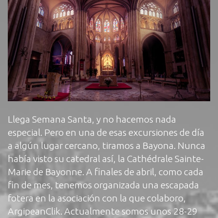
Llega Semana Santa, y no hacemos nada
especial. Pero en una de esas excursiones de día
a algún lugar cercano, tiramos a Bayona. Nunca
había visto su catedral así, la Cathédrale Sainte-
Marie de Bayonne. A finales de abril, como cada
fin de mes, tenemos organizada una escapada
fotera en la asociación con la que colaboro,
ArgipeanClik. Actualmente somos unos 28-29