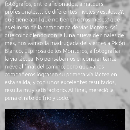
fotógrafos, entre aficionados, amateurs,
profesionales… de diferentes niveles y estilos. ¿Y,
qué tiene abril que no tienen otros meses? que
es el inicio de la temporada de vías lácteas. Así
que coincidiendo con la luna nueva de finales de
mes, nos vamos la madrugada del viernes a Picón
Blanco, Espinosa de los Monteros, a fotografiar
la vía láctea. No pensábamos encontrar tanta
nieve al final del camino, pero que varios
compañeros lograsen su primera vía láctea en
esta salida, y con unos excelentes resultados,
resulta muy satisfactorio. Al final, mereció la
pena el rato de frío y todo.