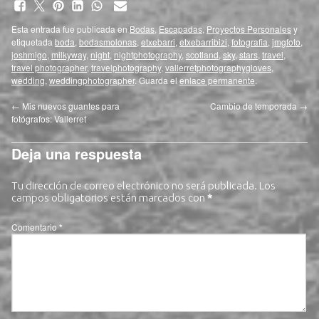
Esta entrada fue publicada en
Bodas
,
Escapadas
,
Proyectos Personales
y
etiquetada
boda
,
bodasmolonas
,
etxebarri
,
etxebarribizi
,
fotografia
,
jmgfoto
,
joshmigo
,
milkyway
,
night
,
nightphotography
,
scotland
,
sky
,
stars
,
travel
,
travel photographer
,
travelphotography
,
vallerretphotographygloves
,
wedding
,
weddingphotographer
. Guarda el
enlace permanente
.
←
Mis nuevos guantes para
Cambio de temporada
→
fotógrafos: Vallerret
Deja una respuesta
Tu dirección de correo electrónico no será publicada.
Los
campos obligatorios están marcados con
*
Comentario
*