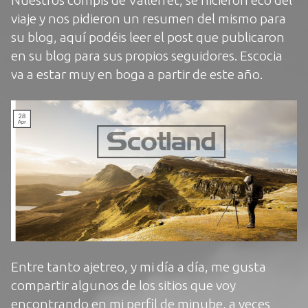
Nuestros compis de
Vallerret
, se hicieron eco del
viaje y nos pidieron un resumen del mismo para
su blog,
aquí podéis leer
el post que publicaron
en su blog para sus propios seguidores. Escocia
va a estar muy en boga a partir de este año.
Entre tanto ajetreo, y mi día a día, me gusta
compartir algunos de los sitios que voy
encontrando en
mi perfil de minube
, a veces