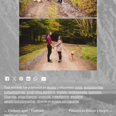
Esta entrada fue publicada en
Bodas
y etiquetada
boda
,
bodasbonitas
,
bodasmolonas
,
destination wedding
,
jmgfoto
,
jmgfotografia
,
joshmigo
,
otzarreta
,
photographer
,
preboda
,
prewedding
,
wedding
,
weddingphotographer
. Guarda el
enlace permanente
.
←
Etxebarri ayer – Etxebarri
Paisajes en Blanco y Negro
→
Denboran zehar