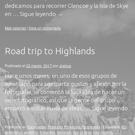
dedicamos para recorrer Glencoe y la Isla de Skye
en …
Sigue leyendo
→
Más galerías
|
Deja un comentario
Road trip to Highlands
Publicado el
22 marzo, 2017
por
Joshua
Hace unos meses, en uno de esos grupos de
whatsapp para compartir gustos y afición por la
fotografía, se comentó la loca idea de hacer un
viaje fotográfico, así que la gente del grupo
empezó a soltar lluvia de ideas, …
Sigue leyendo
→
Publicado en
Escapadas
,
Producto
,
Proyectos Personales
|
Etiquetado
6D
,
destination wedding
,
fotografia
,
fotografo
,
isle of skye
,
jmg
,
jmgfoto
,