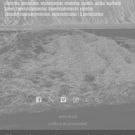
joshmigo
,
landscape
,
photographer
,
phototrip
,
roadtrip
,
scotia
,
scotland
,
travel
,
travelphotographer
,
travelphotography
,
vallerret
,
vallerretphotographygloves
,
vallerretshooter
|
2 comentarios
aviso legal
política de privacidad
política de cookies