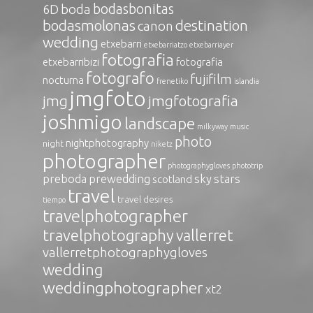
bodasbonitas
boda
6D
bodasmolonas
destination
canon
wedding
etxebarri
etxebarriatzo
etxebarriayer
fotografia
etxebarribizi
fotografia
fotografo
fujifilm
nocturna
frenetiko
islandia
jmgfoto
jmg
jmgfotografia
joshmigo
landscape
milkyway
music
photo
nightphotography
night
niketz
photographer
photographygloves
phototrip
preboda
prewedding
sky
stars
scotland
travel
travel desires
tiempo
travelphotographer
travelphotography
vallerret
vallerretphotographygloves
wedding
weddingphotographer
xt2