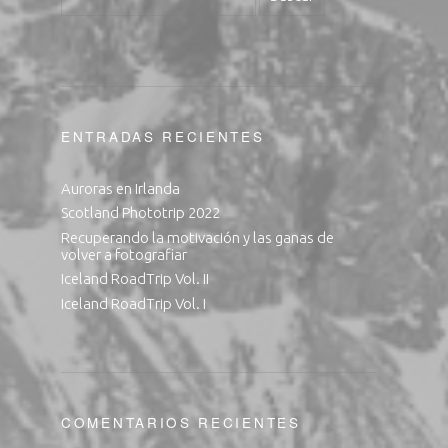
ENTRADAS RECIENTES
Auroras en Irlanda
Scotland Phototrip 2022
Recuperando la motivación y las ganas de
volver a fotografiar
Iceland RoadTrip Vol. II
Iceland RoadTrip Vol. I
COMENTARIOS RECIENTES