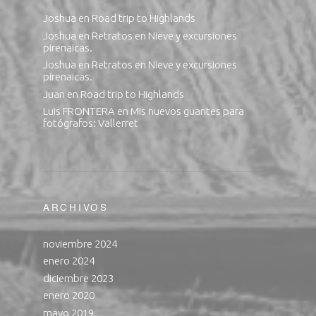
Joshua
en
Road trip to Highlands
Joshua
en
Retratos en Nieve y excursiones
pirenaicas.
Joshua
en
Retratos en Nieve y excursiones
pirenaicas.
Juan
en
Road trip to Highlands
Luis FRONTERA
en
Mis nuevos guantes para
fotógrafos: Vallerret
ARCHIVOS
noviembre 2024
enero 2024
diciembre 2023
enero 2020
mayo 2019