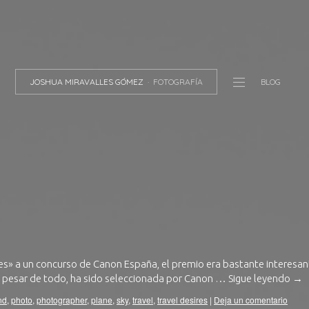
JOSHUA MIRAVALLES GÓMEZ
FOTOGRAFÍA
BLOG
es» a un concurso de Canon España, el premio era bastante interesan
A pesar de todo, ha sido seleccionada por Canon …
Sigue leyendo
→
nd
,
photo
,
photographer
,
plane
,
sky
,
travel
,
travel desires
|
Deja un comentario