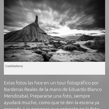
Castildetierra
Estas fotos las hice en un tour fotográfico por
Bardenas Reales de la mano de
Eduardo Blanco
Mendizabal
. Prepararse una foto, siempre
ayudará mucho, como que te den la escena ya
pensada. Las personas que entrarán en la foto,