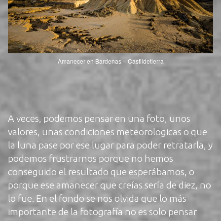
Amanecer en Bardenas – Castildetierra
A veces, podemos pensar en una foto, unos
valores, unas condiciones meteorologicas o que
la luna pase por ese lugar para poder retratarla, y
podemos frustrarnos porque no hemos
conseguido el resultado que esperábamos, o
porque ese amanecer que creías sería de diez, no
lo fue. En el fondo se nos olvida que lo más
importante de la fotografía no es solo pensar