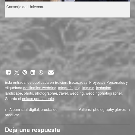
Conserje del Universo.
Esta entrada fue publicada en
Edicion
,
Escapadas
,
Proyectos Personales
y
etiquetada
destination wedding
,
fotografo
,
jmg
,
jmgfoto
,
joshmigo
,
landscape
,
photo
,
photographer
,
travel
,
wedding
,
weddingphotographer
.
Guarda el
enlace permanente
.
←
Álbum saal-digital, prueba de
Vallerret photography gloves
→
producto
Deja una respuesta