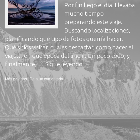
Por fin llegó el día. Llevaba
mucho tiempo
preparando este viaje.
Buscando localizaciones,
planificando qué tipo de fotos querría hacer.
Qué sitios visitar, cuales descartar, como hacer el
viaje… en que época del año ir. Un poco todo, y
finalmente, …
Sigue leyendo
→
Más galerías
|
Deja un comentario