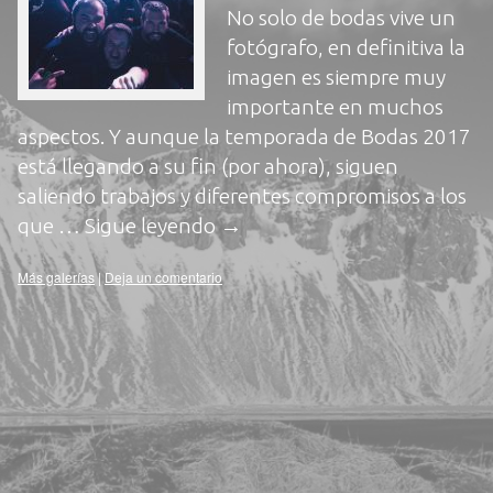
No solo de bodas vive un
fotógrafo, en definitiva la
imagen es siempre muy
importante en muchos
aspectos. Y aunque la temporada de Bodas 2017
está llegando a su fin (por ahora), siguen
saliendo trabajos y diferentes compromisos a los
que …
Sigue leyendo
→
Más galerías
|
Deja un comentario