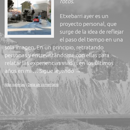
fotos
.
Etxebarri ayer es un
proyecto personal, que
surge de la idea de reflejar
el paso del tiempo en una
sola imagen. En un principio, retratando
personas y entrevistándome con ellas para
relatar las experiencias vividas en los últimos
años en mi …
Sigue leyendo
→
Más galerías
|
Deja un comentario